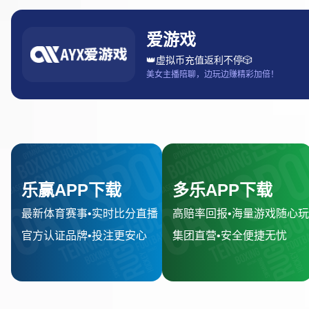
度的增强
2、冠
回顾历届冠
QGhapp
队伍历史、荣誉
冠军选手方面
QG.Fly
值、粉丝
冠军队伍
相关。冠
体育博彩
此外，冠
与维系，
3、产
王者荣耀
动电竞产业