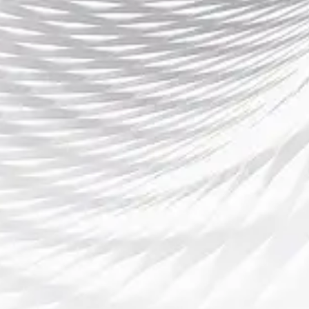
电话：13594780447
联系人：周经理
邮箱：accursed@att.net
网址：https://www.huatihui-tiyu.org
地址：龙岩市亿赶湾77号