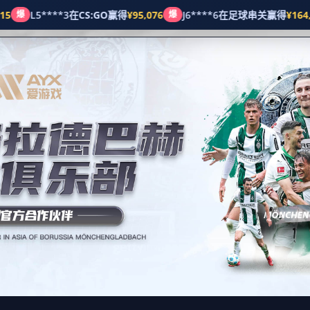
“热爱是起点，胜利是结果，拼搏是过
体育精神成为每一次前进的动力
沟通 华体会体
育投注
当前位置：
首页
耀历届比赛冠军回顾及其对电竞行业的深远影响
0-09 18:07:55
279次
通过对王者荣耀历届比赛冠军的回顾，探究这些冠军背后的意义
从最初的王者冠军杯、冬季冠军杯，到升级为世界冠军杯（世冠／