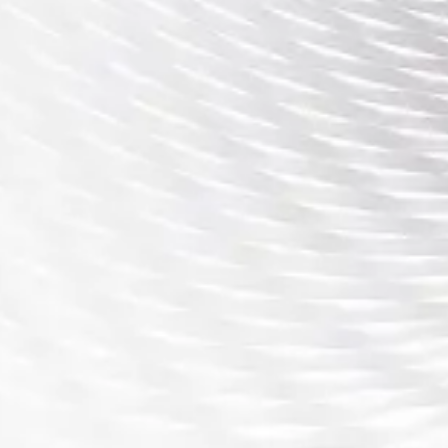
了解华体会体育
足球肌肉拉伤后如何正确
企业文化
冰敷处理及恢复注意事项
详解与科学护理方法
足球加时赛点球大战背后
的胜负密码与球员心理较
量全解析深度探秘
皇家马德里4312新阵型解
析攻防平衡重塑银河战舰
战术体系
闷战背后的较量与博弈揭
示长期僵持局面的深层原
因与未来走向分析
肌肉拉伤的原因症状与科
学康复方法全面解析及预
防保健指南全攻略