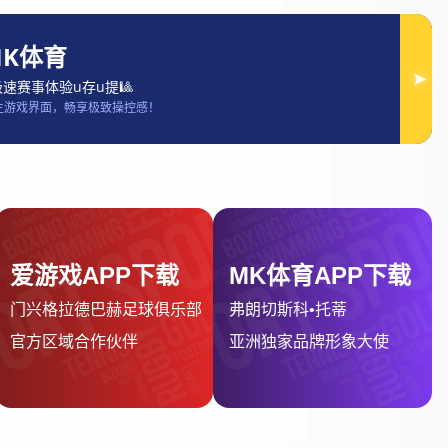
与规范化管理铺路。
arPro（击败 RW），2020 年为 TS，2021 年为
n0search4turn0search25 这些冠军队伍本身便成为电竞标杆，其
urn0search2
历年 FMVP 包括 eStar.Cat、TS.NuanYang、
search4 这些名号不仅提升选手个人品牌，更有助于其商业代言、俱乐部价
、周边产品开发、个人品牌 IP 打造等都与“冠军”标签密切
上更具优势。
、战队文化输出、社交媒体传播等在冠军成绩加持下更易生成
个环节共同发展。根据行业报告，头部电竞赛事的影响力在推
arch16 王者荣耀凭借其庞大的用户基础和赛事规模，是这一链条中不